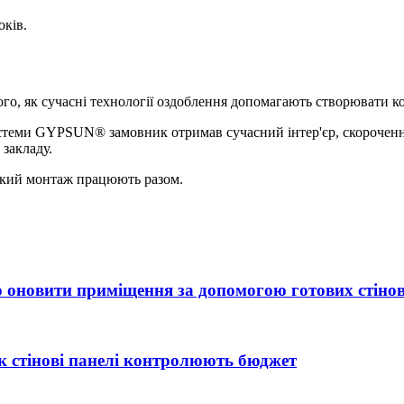
оків.
го, як сучасні технології оздоблення допомагають створювати ко
стеми GYPSUN® замовник отримав сучасний інтер'єр, скорочення
 закладу.
кий монтаж працюють разом.
ко оновити приміщення за допомогою готових стіно
к стінові панелі контролюють бюджет