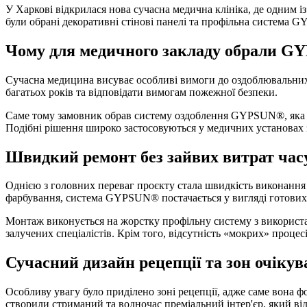
У Харкові відкрилася нова сучасна медична клініка, де одним із
були обрані декоративні стінові панелі та профільна система 
Чому для медичного закладу обрали 
Сучасна медицина висуває особливі вимоги до оздоблювальних 
багатьох років та відповідати вимогам пожежної безпеки.
Саме тому замовник обрав систему оздоблення GYPSUN®, яка п
Подібні рішення широко застосовуються у медичних установах з
Швидкий ремонт без зайвих витрат час
Однією з головних переваг проєкту стала швидкість виконання 
фарбування, система GYPSUN® постачається у вигляді готових
Монтаж виконується на жорстку профільну систему з використан
залучених спеціалістів. Крім того, відсутність «мокрих» процесі
Сучасний дизайн рецепції та зон очіку
Особливу увагу було приділено зоні рецепції, адже саме вона
створили стриманий та водночас преміальний інтер'єр, який ві