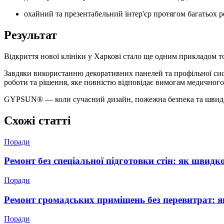
охайний та презентабельний інтер'єр протягом багатьох р
Результат
Відкриття нової клініки у Харкові стало ще одним прикладом то
Завдяки використанню декоративних панелей та профільної си
роботи та рішення, яке повністю відповідає вимогам медичного
GYPSUN® — коли сучасний дизайн, пожежна безпека та швид
Схожі статті
Поради
Ремонт без спеціальної підготовки стін: як швид
Поради
Ремонт громадських приміщень без перевитрат: я
Поради