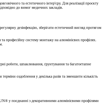
овговічного та естетичного інтер'єру. Для реалізації проєкту
ідповідно до вимог медичних закладів.
егулярну дезінфекцію, зберігати естетичний вигляд протягом
 та професійну систему монтажу на алюмінієвих профілях.
м.
турні роботи, шпаклювання, ґрунтування та багатоетапне
терміни оздоблення у декілька разів та зменшити кількість
YPSUN® у поєднанні з декоративними алюмінієвими профілями