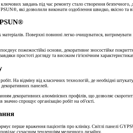
 ключових завдань під час ремонту стало створення безпечного, д
GYPSUN®, які дозволили виконати оздоблення швидко, якісно та в
GYPSUN®
матеріалів. Поверхні повинні легко очищуватися, витримувати р
оєднує пожежостійкі основи, декоративне зносостійке покриття
авдяки простоті догляду та високим гігієнічним характеристика
у
робіт. На відміну від класичних технологій, де необхідні штука
 декоративних панелей.
ням декоративних алюмінієвих профілів, що дозволяє скоротити 
в значно спрощує організацію робіт на об'єкті.
вання
 формує перше враження пацієнтів про клініку. Світлі панелі G
дповідає сучасним тенденціям медичного дизайну.