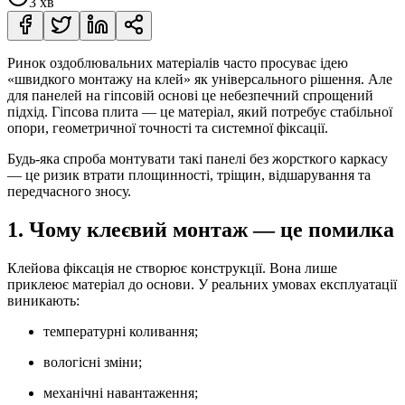
3 хв
Ринок оздоблювальних матеріалів часто просуває ідею
«швидкого монтажу на клей» як універсального рішення. Але
для панелей на гіпсовій основі це небезпечний спрощений
підхід. Гіпсова плита — це матеріал, який потребує стабільної
опори, геометричної точності та системної фіксації.
Будь-яка спроба монтувати такі панелі без жорсткого каркасу
— це ризик втрати площинності, тріщин, відшарування та
передчасного зносу.
1. Чому клеєвий монтаж — це помилка
Клейова фіксація не створює конструкції. Вона лише
приклеює матеріал до основи. У реальних умовах експлуатації
виникають:
температурні коливання;
вологісні зміни;
механічні навантаження;