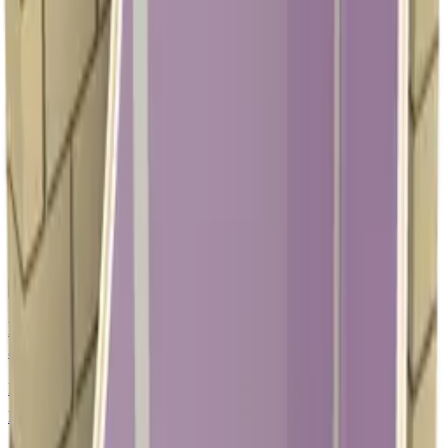
Каталог
Покриття
Калькулятор
Послуги
Застосування
Сертифікати
Зв'язатися
Завантажити каталог
Меню
Головна
→
Каталог
→
Важкогорючі панелі (Г1)
Важкогорючі панелі GYPSUN™ (Г1)
Важкогорючі облицювальні панелі на основі ГКЛ для
торгових, офісних та адміністративних будівель
Г1
🎨
Конфігуратор
Важкогорюча панель GYPSUN Standart ГКЛ з
акриловим покриттям
ГКЛ
12,5 мм
Під замовлення
Детальніше
Г1