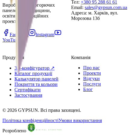
Тел:
+380 95 288 61 61
Виробник важкогорючих
Email:
sales@gypsun.com.ua
панелей для медицини,
Адреса:
м. Харків, вул.
освіти та комерційних
Морозова 13б
проектів
Facebook
Instagram
YouTube
Продукція
Компанія
Про нас
3D-конфігуратор ↗
Проекти
Каталог продукції
Відгуки
Калькулятор панелей
Послуги
Покриття та кольори
Блог
Сертифікати
Застосування
© 2026 GYPSUN. Всі права захищені.
Політика конфіденційності
Умови використання
Розроблено