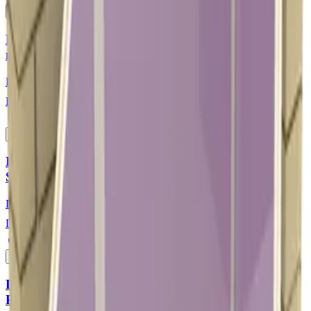
🎨
Конфігуратор
Важкогорюча панель GYPSUN Premium ГКЛ з
полімерним покриттям
ГКЛ
12,5 мм
Під замовлення
Детальніше
Г1
🎨
Конфігуратор
Посилена важкогорюча панель GYPSUN Strong
Standart Г1
ГКЛ (посилений)
12,5 мм
Під замовлення
Детальніше
Г1
🎨
Конфігуратор
Посилена важкогорюча панель GYPSUN Strong
Premium Г1