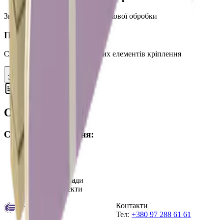
Зносостійке покриття без додаткової обробки
Прихований монтаж
Система Гипсан™ без видимих елементів кріплення
Запит консультації
Опис продукції
Сфери застосування
:
•
Торгові центри
•
Офіси
•
Готелі
•
Медичні заклади
•
Житлові обʼєкти
Контакти
Тел:
+380 97 288 61 61