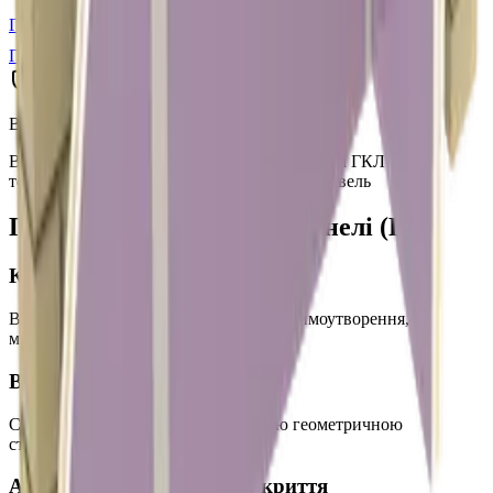
ГКЛ (посилений)
12,5 мм
Під замовлення
Детальніше
Важкогорючі панелі (Г1)
4
продуктів
Важкогорючі панелі GYPSUN™ (Г1)
Важкогорючі облицювальні панелі на основі ГКЛ для
торгових, офісних та адміністративних будівель
Переваги
Важкогорючі панелі (Г1)
Клас Г1/В1/Д1/Т1
Важкогорючі, важкозаймисті, слабке димоутворення,
малотоксичні
Висока міцність
Стабільна основа ГКЛ з підвищеною геометричною
стабільністю
Акрилове та полімерне покриття