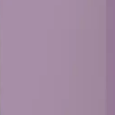
ений
→
Посилена важкогорюча панель GYPSUN Strong Premium Г
 Strong Premium Г1
есійне рішення класу Г1 для стін, стель або вузлів облицюванн
тий монтаж, довговічність і сумісність із системою профілів 