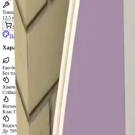
Товщина
12,5 мм
Замовити
Покриття
Підібрати покриття в 3D-конфігураторі
↗
Характеристики панелей
Еко-безпечність
Без токсичних речовин
Хімічна стійкість
Стійкість до хімікатів
Вогнестійкість
Клас Г1
Водостійкість
До 70% вологості