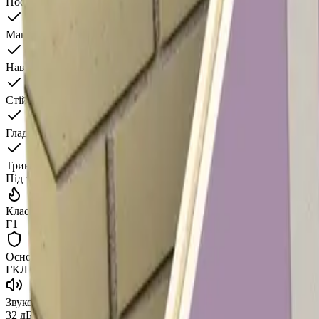
Посилений сердечник + полімерне УФ-покриття
Максимальна ударостійкість та зносостійкість
Навантаження до 15 кг без закладних елементів
Стійкість до вологи та дезінфекції
Гладка гігієнічна поверхня
Тривалий термін експлуатації
Під замовлення
Клас вогнестійкості
Г1
Основа
ГКЛ (посилений)
Звукоізоляція
32 дБ