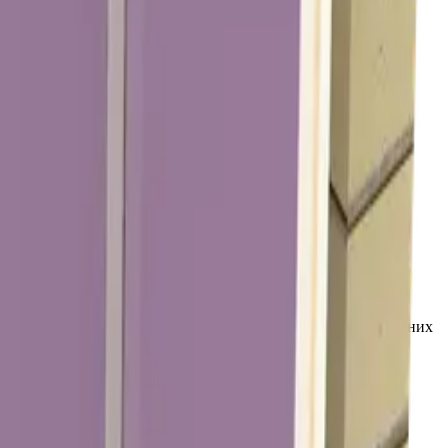
1
я у лікарнях, школах, офісах, адміністративних і комерційних
GYPSUN.