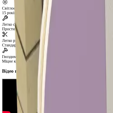
Світлостійкість
15 років без вигорання
Легко свердлити
Простий монтаж
Легко різати
Стандартні інструменти
Гвоздимість
Міцне кріплення
Відео про продукт