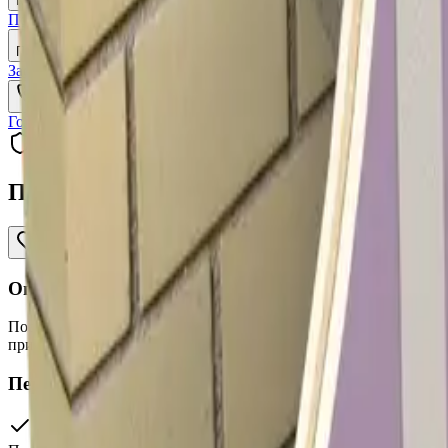
Каталог
Покриття
Калькулятор
Послуги
Застосування
Сертифікати
Зв'язатися
Завантажити каталог
Меню
Головна
→
Каталог
→
Основа ГКЛ (гіпсокартонний лист) посил
Основа ГКЛ (гіпсокартонний лист) посилений
В наявності
Посилена важкогорюча панель GYPSUN
Опис продукту
Посилена важкогорюча панель GYPSUN Strong Premium Г1 — проф
приміщеннях. Поєднує готове полімерне покриття, швидкий чис
Переваги продукту