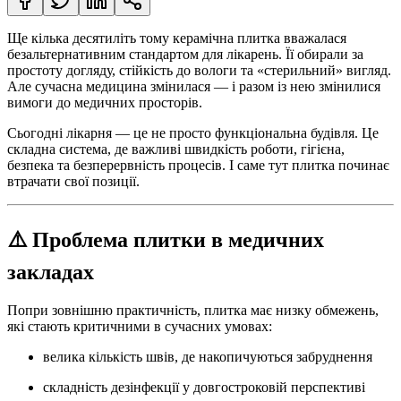
Ще кілька десятиліть тому керамічна плитка вважалася
безальтернативним стандартом для лікарень. Її обирали за
простоту догляду, стійкість до вологи та «стерильний» вигляд.
Але сучасна медицина змінилася — і разом із нею змінилися
вимоги до медичних просторів.
Сьогодні лікарня — це не просто функціональна будівля. Це
складна система, де важливі швидкість роботи, гігієна,
безпека та безперервність процесів. І саме тут плитка починає
втрачати свої позиції.
⚠️ Проблема плитки в медичних
закладах
Попри зовнішню практичність, плитка має низку обмежень,
які стають критичними в сучасних умовах:
велика кількість швів, де накопичуються забруднення
складність дезінфекції у довгостроковій перспективі